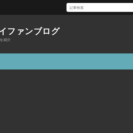
Amwayでも令和3年度「小規模持続化補助金」申請可能!
イファンブログ
を紹介