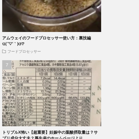
アムウェイのフードプロセッサー使い方：裏技編
ପ(´‘▽‘｀)ଓ♡⃛
フードプロセッサー
トリプルX怖い【超重要】妊娠中の葉酸摂取量は？サ
プリ成分大丈夫？厚生省のホームページより