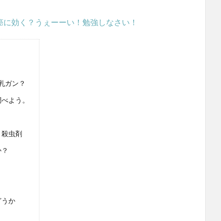
癌に効く？うぇーーい！勉強しなさい！
乳ガン？
調べよう。
、殺虫剤
か？
どうか
！