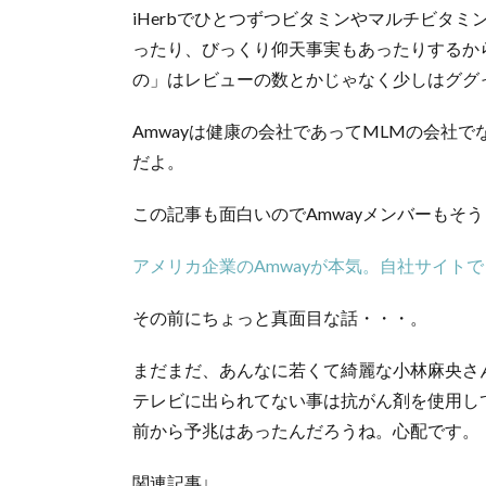
iHerbでひとつずつビタミンやマルチビタ
ったり、びっくり仰天事実もあったりするか
の」はレビューの数とかじゃなく少しはググ
Amwayは健康の会社であってMLMの会社
だよ。
この記事も面白いのでAmwayメンバーもそ
アメリカ企業のAmwayが本気。自社サイトで
その前にちょっと真面目な話・・・。
まだまだ、あんなに若くて綺麗な小林麻央さ
テレビに出られてない事は抗がん剤を使用し
前から予兆はあったんだろうね。心配です。
関連記事↓