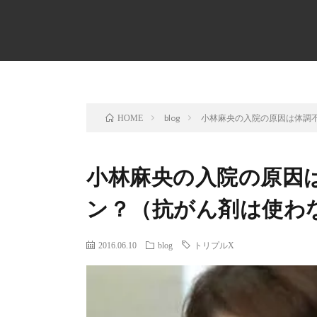
blog
小林麻央の入院の原因は体調
HOME
小林麻央の入院の原因
ン？（抗がん剤は使わ
2016.06.10
blog
トリプルX