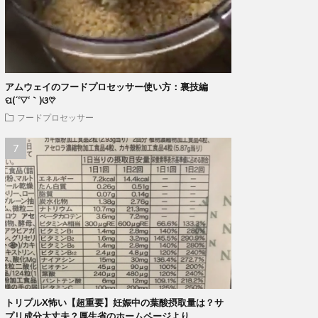
アムウェイのフードプロセッサー使い方：裏技編
ପ(´‘▽‘｀)ଓ♡⃛
フードプロセッサー
トリプルX怖い【超重要】妊娠中の葉酸摂取量は？サ
プリ成分大丈夫？厚生省のホームページより