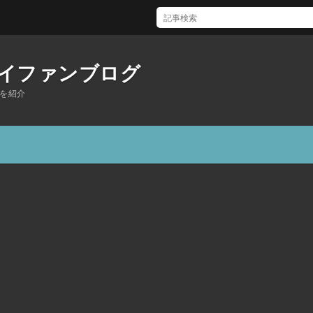
Amwayでも令和3年度「小規模持続化補助金」申請可能
イファンブログ
を紹介