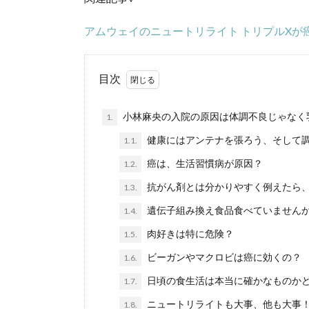
アムウェイのニュートリライト トリプルXが
目次
小林麻央の入院の原因は体調不良じゃなく
1.
健康にはアンテナを張ろう、そして
1.1.
癌は、生活習慣病が原因？
1.2.
抗がん剤とは分かりやすく例えたら
1.3.
遺伝子組み換え食品食べていません
1.4.
肉好きは特に危険？
1.5.
ビーガンやマクロビは癌に効くの？
1.6.
日頃の食生活は本当に確かなものか
1.7.
ニュートリライトも大事、他も大事
1.8.